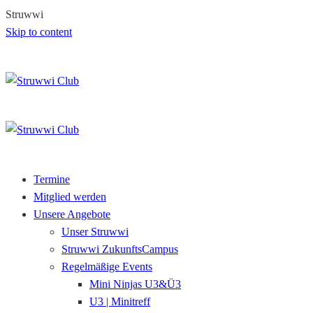
S
t
r
u
w
w
i
Skip to content
Termine
Mitglied werden
Unsere Angebote
Unser Struwwi
Struwwi ZukunftsCampus
Regelmäßige Events
Mini Ninjas U3&Ü3
U3 | Minitreff