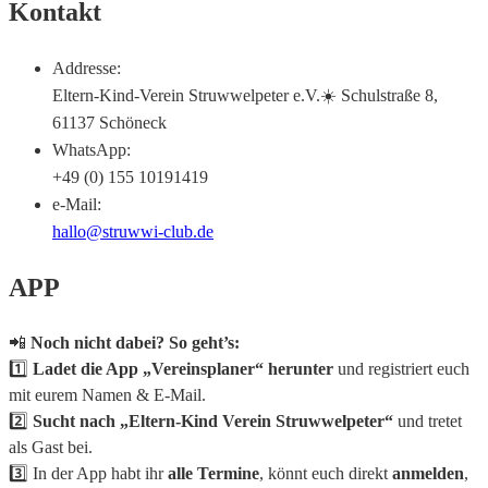
Kontakt
Addresse:
Eltern-Kind-Verein Struwwelpeter e.V.☀️ Schulstraße 8,
61137 Schöneck
WhatsApp:
+49 (0) 155 10191419
e-Mail:
hallo@struwwi-club.de
APP
📲
Noch nicht dabei? So geht’s:
1️⃣
Ladet die App „Vereinsplaner“ herunter
und registriert euch
mit eurem Namen & E-Mail.
2️⃣
Sucht nach „Eltern-Kind Verein Struwwelpeter“
und tretet
als Gast bei.
3️⃣ In der App habt ihr
alle Termine
, könnt euch direkt
anmelden
,