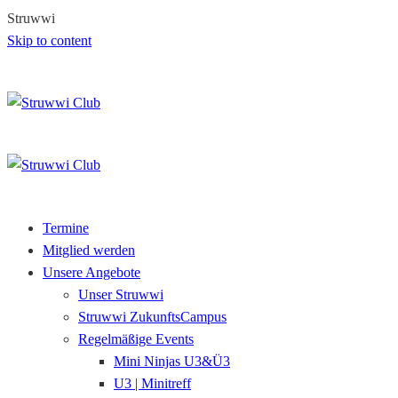
S
t
r
u
w
w
i
Skip to content
Termine
Mitglied werden
Unsere Angebote
Unser Struwwi
Struwwi ZukunftsCampus
Regelmäßige Events
Mini Ninjas U3&Ü3
U3 | Minitreff