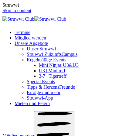
S
t
r
u
w
w
i
Skip to content
Termine
Mitglied werden
Unsere Angebote
Unser Struwwi
Struwwi ZukunftsCampus
Regelmäßige Events
Mini Ninjas U3&Ü3
U3 | Minitreff
3-7 | Tigertreff
Special Events
Tipps & HerzensFreunde
Erfolge und mehr
Struwwi-App
Mieten und Feiern
Mitglied werden