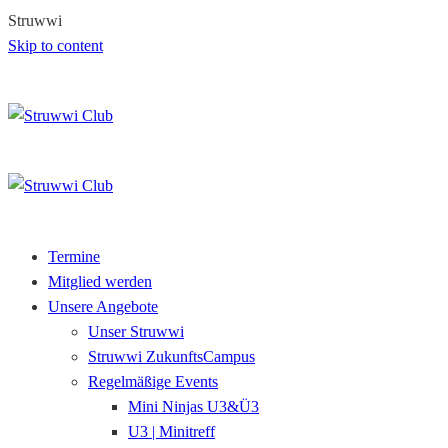
S
t
r
u
w
w
i
Skip to content
Termine
Mitglied werden
Unsere Angebote
Unser Struwwi
Struwwi ZukunftsCampus
Regelmäßige Events
Mini Ninjas U3&Ü3
U3 | Minitreff