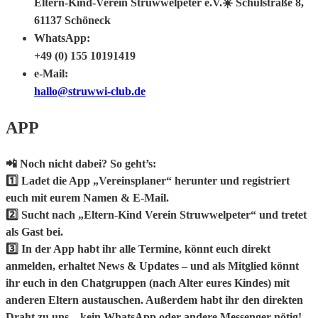
Eltern-Kind-Verein Struwwelpeter e.V.☀️ Schulstraße 8,
61137 Schöneck
WhatsApp:
+49 (0) 155 10191419
e-Mail:
hallo@struwwi-club.de
APP
📲
Noch nicht dabei? So geht’s:
1️⃣
Ladet die App „Vereinsplaner“ herunter
und registriert
euch mit eurem Namen & E-Mail.
2️⃣
Sucht nach „Eltern-Kind Verein Struwwelpeter“
und tretet
als Gast bei.
3️⃣ In der App habt ihr
alle Termine
, könnt euch direkt
anmelden
, erhaltet
News & Updates
– und als Mitglied könnt
ihr euch in den
Chatgruppen (nach Alter eures Kindes)
mit
anderen Eltern austauschen. Außerdem habt ihr den
direkten
Draht zu uns
– kein WhatsApp oder andere Messenger nötig!