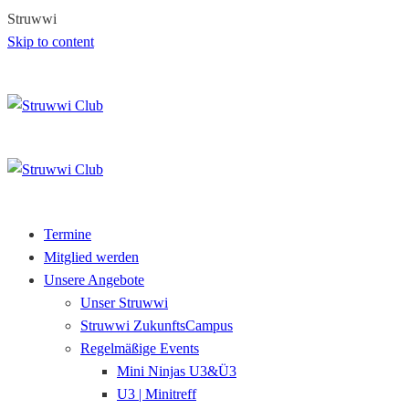
S
t
r
u
w
w
i
Skip to content
Termine
Mitglied werden
Unsere Angebote
Unser Struwwi
Struwwi ZukunftsCampus
Regelmäßige Events
Mini Ninjas U3&Ü3
U3 | Minitreff