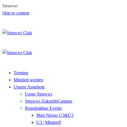
S
t
r
u
w
w
i
Skip to content
Termine
Mitglied werden
Unsere Angebote
Unser Struwwi
Struwwi ZukunftsCampus
Regelmäßige Events
Mini Ninjas U3&Ü3
U3 | Minitreff