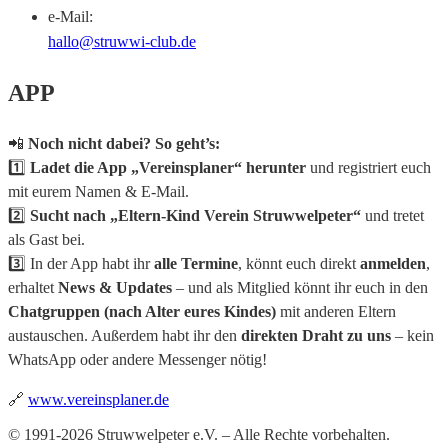
e-Mail:
hallo@struwwi-club.de
APP
📲
Noch nicht dabei? So geht’s:
1️⃣
Ladet die App „Vereinsplaner“ herunter
und registriert euch
mit eurem Namen & E-Mail.
2️⃣
Sucht nach „Eltern-Kind Verein Struwwelpeter“
und tretet
als Gast bei.
3️⃣ In der App habt ihr
alle Termine
, könnt euch direkt
anmelden
,
erhaltet
News & Updates
– und als Mitglied könnt ihr euch in den
Chatgruppen (nach Alter eures Kindes)
mit anderen Eltern
austauschen. Außerdem habt ihr den
direkten Draht zu uns
– kein
WhatsApp oder andere Messenger nötig!
🔗
www.vereinsplaner.de
© 1991-2026 Struwwelpeter e.V. – Alle Rechte vorbehalten.