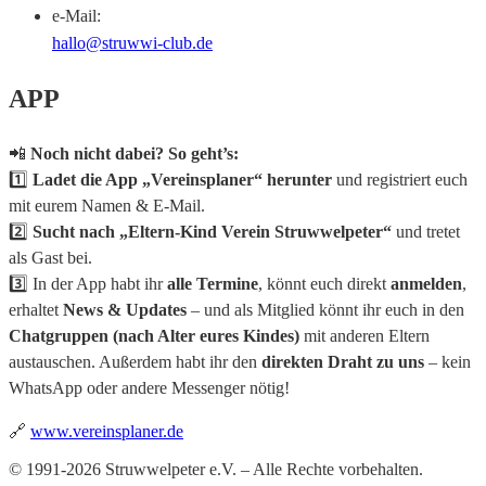
e-Mail:
hallo@struwwi-club.de
APP
📲
Noch nicht dabei? So geht’s:
1️⃣
Ladet die App „Vereinsplaner“ herunter
und registriert euch
mit eurem Namen & E-Mail.
2️⃣
Sucht nach „Eltern-Kind Verein Struwwelpeter“
und tretet
als Gast bei.
3️⃣ In der App habt ihr
alle Termine
, könnt euch direkt
anmelden
,
erhaltet
News & Updates
– und als Mitglied könnt ihr euch in den
Chatgruppen (nach Alter eures Kindes)
mit anderen Eltern
austauschen. Außerdem habt ihr den
direkten Draht zu uns
– kein
WhatsApp oder andere Messenger nötig!
🔗
www.vereinsplaner.de
© 1991-2026 Struwwelpeter e.V. – Alle Rechte vorbehalten.