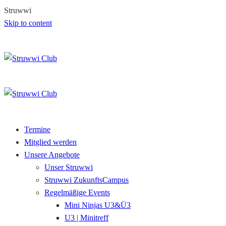
S
t
r
u
w
w
i
Skip to content
Termine
Mitglied werden
Unsere Angebote
Unser Struwwi
Struwwi ZukunftsCampus
Regelmäßige Events
Mini Ninjas U3&Ü3
U3 | Minitreff