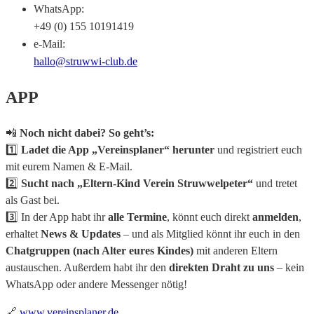
WhatsApp:
+49 (0) 155 10191419
e-Mail:
hallo@struwwi-club.de
APP
📲
Noch nicht dabei? So geht’s:
1️⃣
Ladet die App „Vereinsplaner“ herunter
und registriert euch
mit eurem Namen & E-Mail.
2️⃣
Sucht nach „Eltern-Kind Verein Struwwelpeter“
und tretet
als Gast bei.
3️⃣ In der App habt ihr
alle Termine
, könnt euch direkt
anmelden
,
erhaltet
News & Updates
– und als Mitglied könnt ihr euch in den
Chatgruppen (nach Alter eures Kindes)
mit anderen Eltern
austauschen. Außerdem habt ihr den
direkten Draht zu uns
– kein
WhatsApp oder andere Messenger nötig!
🔗
www.vereinsplaner.de