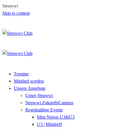
S
t
r
u
w
w
i
Skip to content
Termine
Mitglied werden
Unsere Angebote
Unser Struwwi
Struwwi ZukunftsCampus
Regelmäßige Events
Mini Ninjas U3&Ü3
U3 | Minitreff