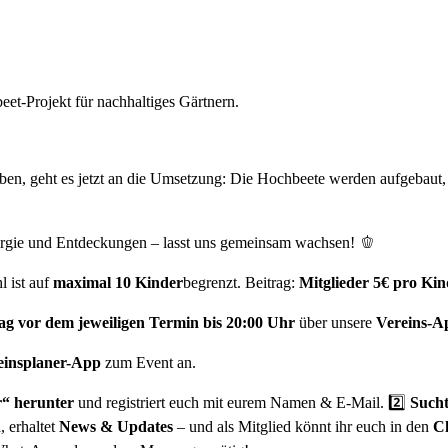
haben, geht es jetzt an die Umsetzung: Die Hochbeete werden aufgebaut, 
nergie und Entdeckungen – lasst uns gemeinsam wachsen! 🫑
 ist auf
maximal 10 Kinder
begrenzt. Beitrag:
Mitglieder 5€ pro Kin
tag vor dem jeweiligen Termin bis 20:00 Uhr
über unsere
Vereins-A
einsplaner-App
zum Event an.
r“ herunter
und registriert euch mit eurem Namen & E-Mail. 2️⃣
Sucht
n
, erhaltet
News & Updates
– und als Mitglied könnt ihr euch in den
Ch