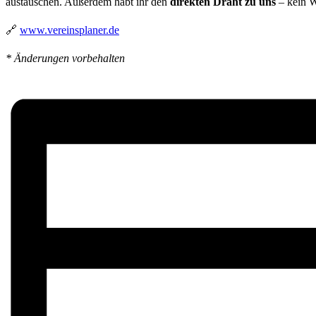
austauschen. Außerdem habt ihr den
direkten Draht zu uns
– kein W
🔗
www.vereinsplaner.de
* Änderungen vorbehalten