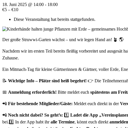
18. Juni 2025 @ 14:00
-
18:00
€5 – €10
Diese Veranstaltung hat bereits stattgefunden.
Der große Struwwi-Garten wächst – und wir legen Hand an! 🪴 🌎
Nachdem wir im ersten Teil bereits fleißig vorbereitet und ausgesät 
Zuhause.
Ein Mitmach-Tag für kleine Gärtnerinnen & Gärtner, voller Erde, E
📝
Wichtige Info – Plätze sind heiß begehrt!
👉 Die Teilnehmerzahl
📅
Anmeldung erforderlich!
Bitte meldet euch
spätestens am Frei
📲
Für bestehende Mitglieder/Gäste:
Meldet euch direkt in der
Ver
📲
Noch nicht dabei? So geht’s:
1️⃣
Ladet die App „Vereinsplane
bei.3️⃣ In der App habt ihr
alle Termine
, könnt euch direkt
anmelde