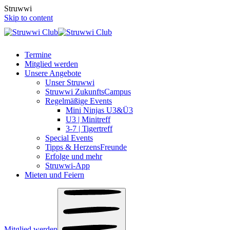
S
t
r
u
w
w
i
Skip to content
Termine
Mitglied werden
Unsere Angebote
Unser Struwwi
Struwwi ZukunftsCampus
Regelmäßige Events
Mini Ninjas U3&Ü3
U3 | Minitreff
3-7 | Tigertreff
Special Events
Tipps & HerzensFreunde
Erfolge und mehr
Struwwi-App
Mieten und Feiern
Mitglied werden