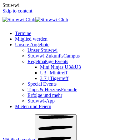
S
t
r
u
w
w
i
Skip to content
Termine
Mitglied werden
Unsere Angebote
Unser Struwwi
Struwwi ZukunftsCampus
Regelmäßige Events
Mini Ninjas U3&Ü3
U3 | Minitreff
3-7 | Tigertreff
Special Events
Tipps & HerzensFreunde
Erfolge und mehr
Struwwi-App
Mieten und Feiern
Mitglied werden