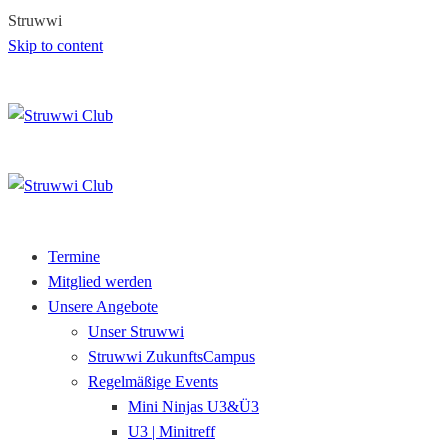
S
t
r
u
w
w
i
Skip to content
Termine
Mitglied werden
Unsere Angebote
Unser Struwwi
Struwwi ZukunftsCampus
Regelmäßige Events
Mini Ninjas U3&Ü3
U3 | Minitreff