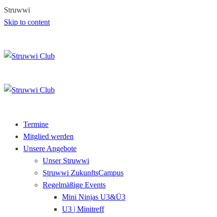
S
t
r
u
w
w
i
Skip to content
Termine
Mitglied werden
Unsere Angebote
Unser Struwwi
Struwwi ZukunftsCampus
Regelmäßige Events
Mini Ninjas U3&Ü3
U3 | Minitreff