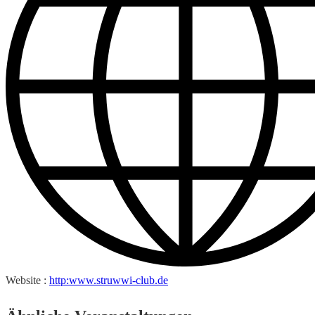
Website :
http:www.struwwi-club.de