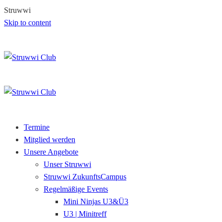
S
t
r
u
w
w
i
Skip to content
Termine
Mitglied werden
Unsere Angebote
Unser Struwwi
Struwwi ZukunftsCampus
Regelmäßige Events
Mini Ninjas U3&Ü3
U3 | Minitreff