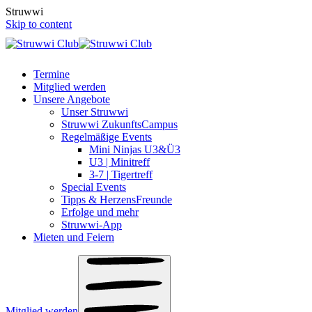
S
t
r
u
w
w
i
Skip to content
Termine
Mitglied werden
Unsere Angebote
Unser Struwwi
Struwwi ZukunftsCampus
Regelmäßige Events
Mini Ninjas U3&Ü3
U3 | Minitreff
3-7 | Tigertreff
Special Events
Tipps & HerzensFreunde
Erfolge und mehr
Struwwi-App
Mieten und Feiern
Mitglied werden