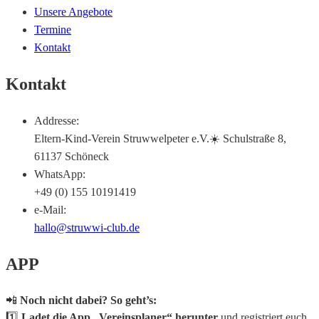
Unsere Angebote
Termine
Kontakt
Kontakt
Addresse:
Eltern-Kind-Verein Struwwelpeter e.V.☀️ Schulstraße 8,
61137 Schöneck
WhatsApp:
+49 (0) 155 10191419
e-Mail:
hallo@struwwi-club.de
APP
📲
Noch nicht dabei? So geht’s:
1️⃣
Ladet die App „Vereinsplaner“ herunter
und registriert euch