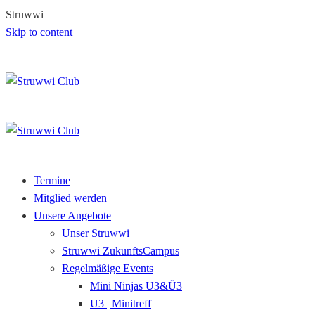
S
t
r
u
w
w
i
Skip to content
Termine
Mitglied werden
Unsere Angebote
Unser Struwwi
Struwwi ZukunftsCampus
Regelmäßige Events
Mini Ninjas U3&Ü3
U3 | Minitreff