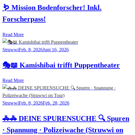
🪱 Mission Bodenforscher! Inkl.
Forscherpass!
Read More
Struwwi
Feb. 8, 2026
Juni 16, 2026
🎭📖 Kamishibai trifft Puppentheater
Read More
Struwwi
Feb. 8, 2026
Feb. 28, 2026
🚓🚓 DEINE SPURENSUCHE 🔍 Spuren
· Spannung · Polizeiwache (Struwwi on