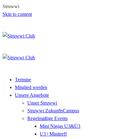
S
t
r
u
w
w
i
Skip to content
Termine
Mitglied werden
Unsere Angebote
Unser Struwwi
Struwwi ZukunftsCampus
Regelmäßige Events
Mini Ninjas U3&Ü3
U3 | Minitreff