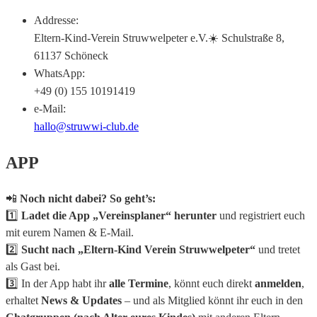
Addresse:
Eltern-Kind-Verein Struwwelpeter e.V.☀️ Schulstraße 8,
61137 Schöneck
WhatsApp:
+49 (0) 155 10191419
e-Mail:
hallo@struwwi-club.de
APP
📲
Noch nicht dabei? So geht’s:
1️⃣
Ladet die App „Vereinsplaner“ herunter
und registriert euch
mit eurem Namen & E-Mail.
2️⃣
Sucht nach „Eltern-Kind Verein Struwwelpeter“
und tretet
als Gast bei.
3️⃣ In der App habt ihr
alle Termine
, könnt euch direkt
anmelden
,
erhaltet
News & Updates
– und als Mitglied könnt ihr euch in den