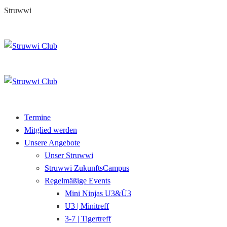
S
t
r
u
w
w
i
Skip
to
content
Termine
Mitglied werden
Unsere Angebote
Unser Struwwi
Struwwi ZukunftsCampus
Regelmäßige Events
Mini Ninjas U3&Ü3
U3 | Minitreff
3-7 | Tigertreff