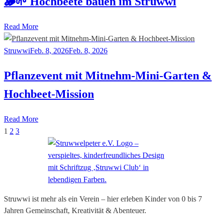
🪵🌱 Hochbeete bauen im Struwwi
Read More
Struwwi
Feb. 8, 2026
Feb. 8, 2026
Pflanzevent mit Mitnehm-Mini-Garten &
Hochbeet-Mission
Read More
1
2
3
Seitennummerierung
der
Beiträge
Struwwi ist mehr als ein Verein – hier erleben Kinder von 0 bis 7
Jahren Gemeinschaft, Kreativität & Abenteuer.