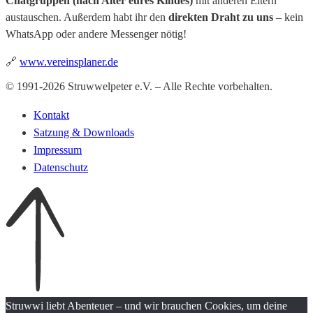
Chatgruppen (nach Alter eures Kindes)
mit anderen Eltern
austauschen. Außerdem habt ihr den
direkten Draht zu uns
– kein
WhatsApp oder andere Messenger nötig!
🔗
www.vereinsplaner.de
© 1991-2026 Struwwelpeter e.V. – Alle Rechte vorbehalten.
Kontakt
Satzung & Downloads
Impressum
Datenschutz
Struwwi liebt Abenteuer – und wir brauchen Cookies, um deine