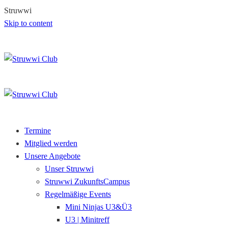
S
t
r
u
w
w
i
Skip to content
Termine
Mitglied werden
Unsere Angebote
Unser Struwwi
Struwwi ZukunftsCampus
Regelmäßige Events
Mini Ninjas U3&Ü3
U3 | Minitreff