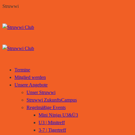
S
t
r
u
w
w
i
Skip
to
content
Termine
Mitglied werden
Unsere Angebote
Unser Struwwi
Struwwi ZukunftsCampus
Regelmäßige Events
Mini Ninjas U3&Ü3
U3 | Minitreff
3-7 | Tigertreff