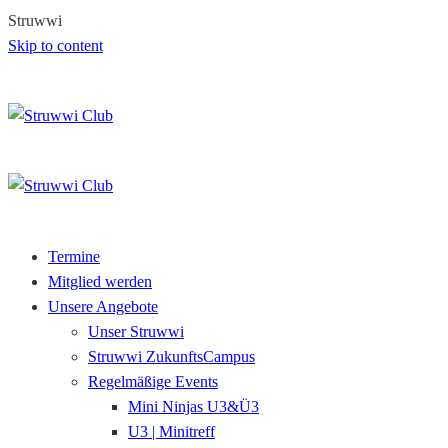
S
t
r
u
w
w
i
Skip to content
Termine
Mitglied werden
Unsere Angebote
Unser Struwwi
Struwwi ZukunftsCampus
Regelmäßige Events
Mini Ninjas U3&Ü3
U3 | Minitreff